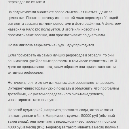
переходов по ссылкам.
За подписчиками в контакте особо смысла нет гнаться. Даже за
целевыми. Понятно, почему из новостей мало переходов. У людей
вся лента засрана всякими репостами и фотографиями. А фильтром
наверняка мало кто пользуется. В итоге или новости не
просмотривают вообще, или просматривают по диагонали.
Но паблик пока закрывать не буду. Вдруг пригодится.
Если посмотреть на самых лучших рефоводов в отрасли, то они
занимаются кучей разных программ, в том числе сомнительных. Я
даже не представляю пока, каким образом они привлекают сотни
активных рефералов.
Но, очевидно, что одним из главных факторов является доверие.
Интернет-инвесторам нужно показать и объяснить, что программы
достойные, и с учетом определенного риск-менеджмента,
инвестировать можно и нужно.
Целевой аудиторией, например, являются люди, которые хотят
вложить деньги в банк. Например, с суммы в 50000 руб (обычный
такой вклад), они получают в индексном инвестировании порядка
4000 руб в месяц (8%). Рефовод за такого клиента в месяц получит