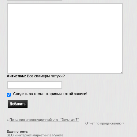
Антиспам:
Все спамеры петухи?
Следить за комментариями к этой записи!
«
Пополнил инвестиционный счет “Золотая 7″
Отчет по продвижению
»
Еще по теме:
SEO и интернет-маркетинг в Рунете