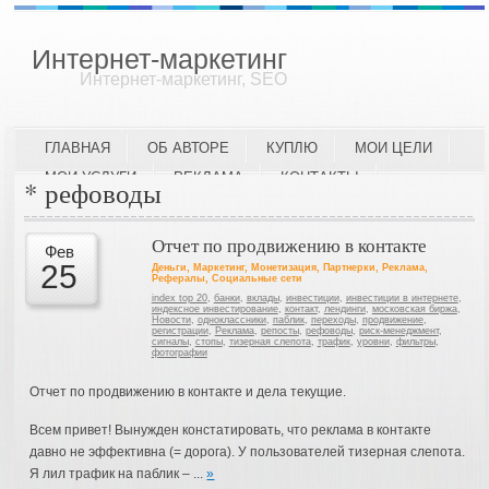
Интернет-маркетинг
Интернет-маркетинг, SEO
ГЛАВНАЯ
ОБ АВТОРЕ
КУПЛЮ
МОИ ЦЕЛИ
МОИ УСЛУГИ
РЕКЛАМА
КОНТАКТЫ
* рефоводы
Отчет по продвижению в контакте
Фев
25
Деньги
,
Маркетинг
,
Монетизация
,
Партнерки
,
Реклама
,
Рефералы
,
Социальные сети
index top 20
,
банки
,
вклады
,
инвестиции
,
инвестиции в интернете
,
индексное инвестирование
,
контакт
,
лендинги
,
московская биржа
,
Новости
,
одноклассники
,
паблик
,
переходы
,
продвижение
,
регистрации
,
Реклама
,
репосты
,
рефоводы
,
риск-менеджмент
,
сигналы
,
стопы
,
тизерная слепота
,
трафик
,
уровни
,
фильтры
,
фотографии
Отчет по продвижению в контакте и дела текущие.
Всем привет! Вынужден констатировать, что реклама в контакте
давно не эффективна (= дорога). У пользователей тизерная слепота.
Я лил трафик на паблик – ...
»