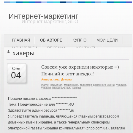
Интернет-маркетинг
Интернет-маркетинг, SEO
ГЛАВНАЯ
ОБ АВТОРЕ
КУПЛЮ
МОИ ЦЕЛИ
МОИ УСЛУГИ
РЕКЛАМА
КОНТАКТЫ
* хакеры
Совсем уже охренели некоторые =)
Сен
Почитайте этот анекдот!
04
Антиреклама
,
Домены
iname
,
криминал
,
мошенники
,
трансфер доменного имени
,
украина
,
украина криминальная
,
хакеры
Пришло письмо с адреса *****************
Тема: Предупреждение для ********.RU
Здравствуйте админ ресурса ********.ru
Я, представитель iname.ua, являющейся главным регистратором
доменных имен в Украине, а также генеральным спонсором
электронной газеты “Украина криминальная” (cripo.com.ua), заявляю