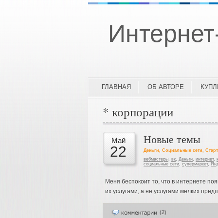
Интернет
ГЛАВНАЯ
ОБ АВТОРЕ
КУП
* корпорации
Новые темы
Май
22
Деньги
,
Социальные сети
,
Стар
вебмастеры
,
вк
,
Деньги
,
интернет
,
социальные сети
,
супермаркет
,
Ян
Меня беспокоит то, что в интернете по
их услугами, а не услугами мелких предп
(2)