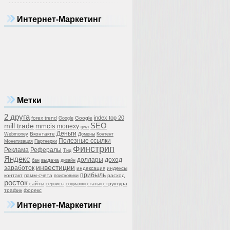
Интернет-Маркетинг
Метки
2 друга
index top 20
forex trend
Google
Google
SEO
mill trade
mmcis
monexy
qiwi
Деньги
Вконтакте
Webmoney
Домены
Контент
Полезные ссылки
Монетизация
Партнерки
Финстрип
Реклама
Рефералы
Тиц
Яндекс
доллары
доход
выдача
бан
дизайн
инвестиции
заработок
индексация
индексы
прибыль
контакт
памм-счета
расход
поисковики
росток
сайты
структура
сервисы
социалки
статьи
трафик
форекс
Интернет-Маркетинг