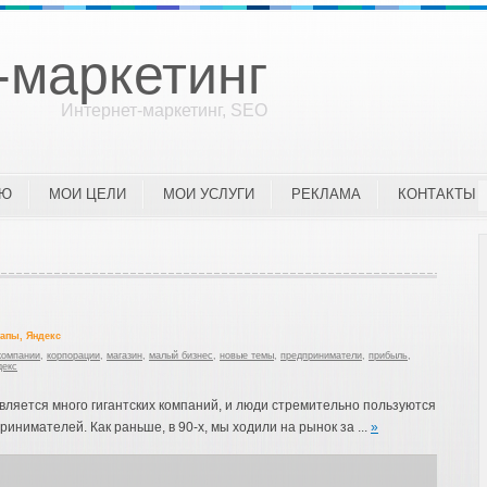
-маркетинг
Интернет-маркетинг, SEO
ЛЮ
МОИ ЦЕЛИ
МОИ УСЛУГИ
РЕКЛАМА
КОНТАКТЫ
тапы
,
Яндекс
компании
,
корпорации
,
магазин
,
малый бизнес
,
новые темы
,
предприниматели
,
прибыль
,
декс
является много гигантских компаний, и люди стремительно пользуются
ринимателей. Как раньше, в 90-х, мы ходили на рынок за ...
»