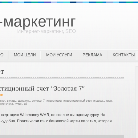
-маркетинг
Интернет-маркетинг, SEO
ЛЮ
МОИ ЦЕЛИ
МОИ УСЛУГИ
РЕКЛАМА
КОНТАКТЫ
ет
тиционный счет “Золотая 7″
ПС
анки
,
вклады
,
депозиты
,
золотая 7
,
инвестиции
,
инвестиционный счет
,
индексы
,
киев
,
ние счета
,
путин
,
цб
конвертацию Webmoney WMR, по вполне выгодному курсу. На
 удобно. Практически как с банковской карты оплатил, которая