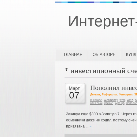
Интернет
ГЛАВНАЯ
ОБ АВТОРЕ
КУП
* инвестиционный сч
Пополнил инвес
Март
07
Деньги
,
Рефералы
,
Финстрип
,
Э
mill trade
,
Webmoney
,
wmr
,
wmz
,
б
кошельки
,
кризис
,
курс цб
,
пополне
Закинул еще $300 в Золотую 7. Через 
обменники даже не ходил, поэтому очень
привязана ...
»