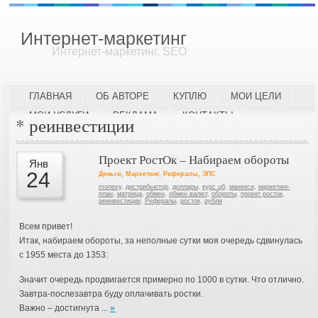
Интернет-маркетинг
Интернет-маркетинг, SEO
ГЛАВНАЯ
ОБ АВТОРЕ
КУПЛЮ
МОИ ЦЕЛИ
МОИ УСЛУГИ
РЕКЛАМА
КОНТАКТЫ
* реинвестиции
Проект РостОк – Набираем обороты
Янв
24
Деньги
,
Маркетинг
,
Рефералы
,
ЭПС
monexy
,
дистрибьютор
,
доллары
,
курс цб
,
манекси
,
маркетинг-
план
,
матрица
,
обмен
,
обмен валют
,
обороты
,
проект росток
,
реинвестиции
,
Рефералы
,
росток
,
рубли
Всем привет!
Итак, набираем обороты, за неполные сутки моя очередь сдвинулась
с 1955 места до 1353:
Значит очередь продвигается примерно по 1000 в сутки. Что отлично.
Завтра-послезавтра буду оплачивать ростки.
Важно – достигнута ...
»