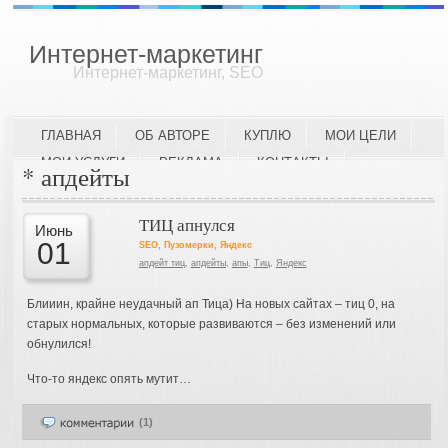
Интернет-маркетинг
Интернет-маркетинг, SEO
ГЛАВНАЯ
ОБ АВТОРЕ
КУПЛЮ
МОИ ЦЕЛИ
МОИ УСЛУГИ
РЕКЛАМА
КОНТАКТЫ
* апдейты
ТИЦ апнулся
Июнь
01
SEO
,
Пузомерки
,
Яндекс
апдейт тиц
,
апдейты
,
апы
,
Тиц
,
Яндекс
Блииин, крайне неудачный ап Тица) На новых сайтах – тиц 0, на
старых нормальных, которые развиваются – без изменений или
обнулился!
Что-то яндекс опять мутит…
(1)